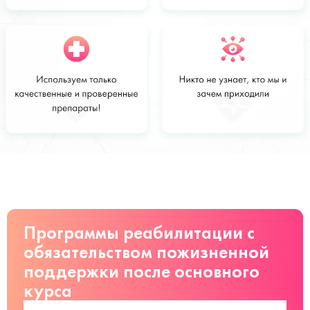
Стоимость
Заказать
от 3400 руб
Программы реабилитации с
обязательством пожизненной
поддержки после основного
курса