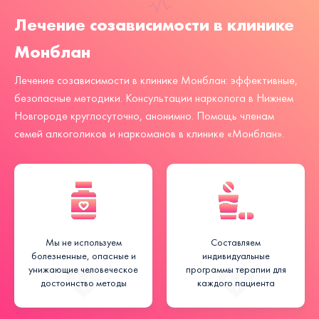
Лечение созависимости в клинике
Монблан
Лечение созависимости в клинике Монблан: эффективные,
безопасные методики. Консультации нарколога в Нижнем
Новгороде круглосуточно, анонимно. Помощь членам
семей алкоголиков и наркоманов в клинике «Монблан».
Мы не используем
Составляем
болезненные, опасные и
индивидуальные
унижающие человеческое
программы терапии для
достоинство методы
каждого пациента