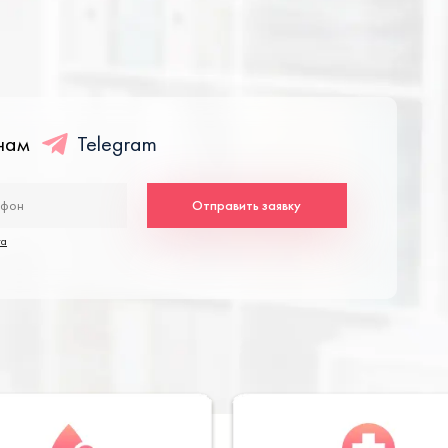
енам
Telegram
Отправить заявку
та