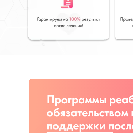
Программы реаб
обязательством
поддержки посл