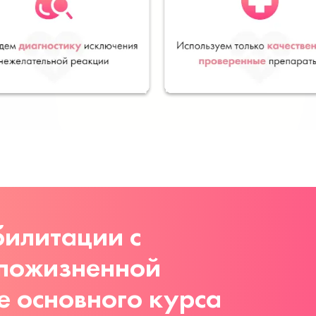
илитации с
 пожизненной
е основного курса