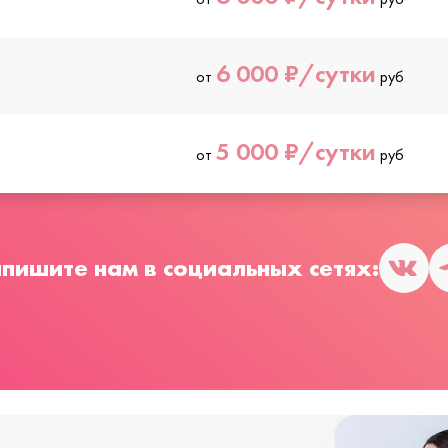
6 000 ₽/сутки
от
руб
5 000 ₽/сутки
от
руб
пишите нам в социальных сетях: